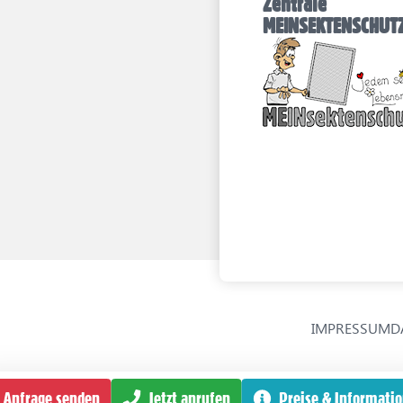
Zentrale
MEINSEKTENSCHU
IMPRESSUM
D
Anfrage senden
Jetzt anrufen
Preise & Informati