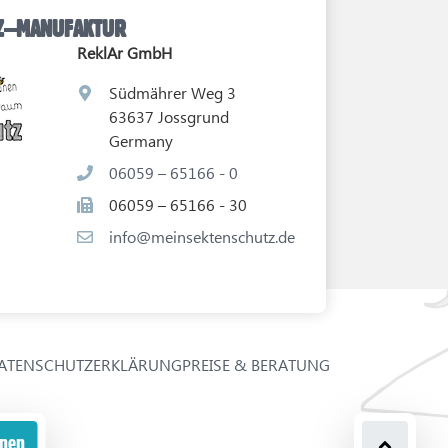
TZ–MANUFAKTUR
ReklAr GmbH
Südmährer Weg 3
63637 Jossgrund
Germany
06059 – 65166 - 0
06059 – 65166 - 30
info@meinsektenschutz.de
ATENSCHUTZERKLÄRUNG
PREISE & BERATUNG
onen