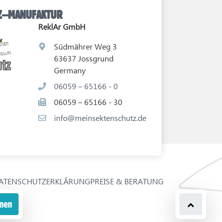
TZ–MANUFAKTUR
ReklAr GmbH
Südmährer Weg 3
63637 Jossgrund
Germany
06059 – 65166 - 0
06059 – 65166 - 30
info@meinsektenschutz.de
ATENSCHUTZERKLÄRUNG
PREISE & BERATUNG
onen