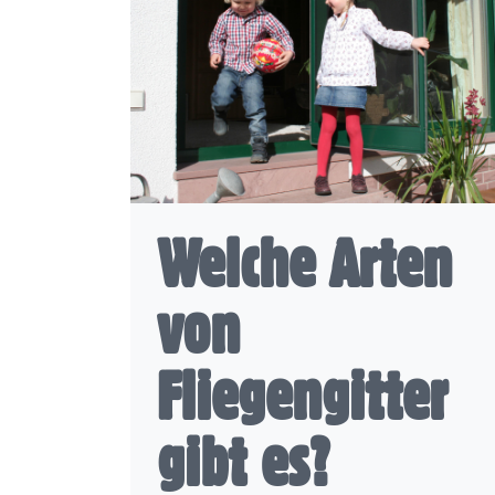
Welche Arten
von
Fliegengitter
gibt es?