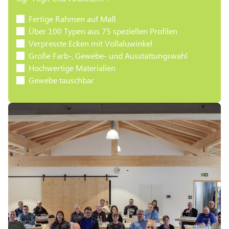
Fertige Rahmen auf Maß
Über 100 Typen aus 75 speziellen Profilen
Verpresste Ecken mit Vollaluwinkel
Große Farb-, Gewebe- und Ausstattungswahl
Hochwertige Materialien
Gewebe tauschbar