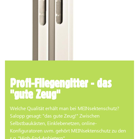
Profi-Fliegengitter - das
"gute Zeug"
Welche Qualität erhält man bei MEINsektenschutz?
Salopp gesagt: "das gute Zeug!" Zwischen
Selbstbaukästen, Einklebenetzen, online-
Konfiguratoren uvm. gehört MEINsektenschutz zu den
s.g. "High-End-Anbietern".