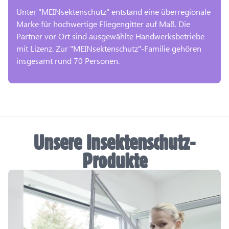
Unter "MEINsektenschutz" entstand eine überregionale
Marke für hochwertige Fliegengitter auf Maß. Die
Partner vor Ort sind ausgewählte Handwerksbetriebe
mit Lizenz. Zur "MEINsektenschutz"-Familie gehören
insgesamt rund 70 Personen.
Unsere Insektenschutz-
Produkte